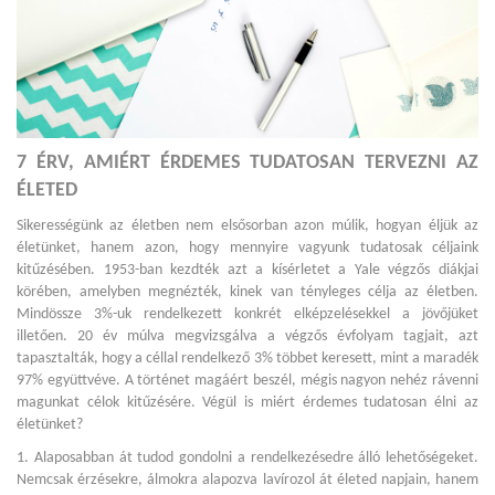
7 ÉRV, AMIÉRT ÉRDEMES TUDATOSAN TERVEZNI AZ
ÉLETED
Sikerességünk az életben nem elsősorban azon múlik, hogyan éljük az
életünket, hanem azon, hogy mennyire vagyunk tudatosak céljaink
kitűzésében. 1953-ban kezdték azt a kísérletet a Yale végzős diákjai
körében, amelyben megnézték, kinek van tényleges célja az életben.
Mindössze 3%-uk rendelkezett konkrét elképzelésekkel a jövőjüket
illetően. 20 év múlva megvizsgálva a végzős évfolyam tagjait, azt
tapasztalták, hogy a céllal rendelkező 3% többet keresett, mint a maradék
97% együttvéve. A történet magáért beszél, mégis nagyon nehéz rávenni
magunkat célok kitűzésére. Végül is miért érdemes tudatosan élni az
életünket?
1. Alaposabban át tudod gondolni a rendelkezésedre álló lehetőségeket.
Nemcsak érzésekre, álmokra alapozva lavírozol át életed napjain, hanem