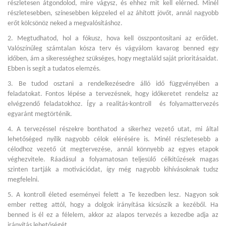
részletesen átgondolod, mire vágysz, és ehhez mit kell elérned. Minél
részletesebben, színesebben képzeled el az áhított jövőt, annál nagyobb
erőt kölcsönöz neked a megvalósításhoz.
2. Megtudhatod, hol a fókusz, hova kell összpontosítani az erőidet.
Valószínűleg számtalan kósza terv és vágyálom kavarog benned egy
időben, ám a sikerességhez szükséges, hogy megtaláld saját prioritásaidat.
Ebben is segít a tudatos elemzés.
3. Be tudod osztani a rendelkezésedre álló idő függvényében a
feladatokat. Fontos lépése a tervezésnek, hogy időkeretet rendelsz az
elvégzendő feladatokhoz. Így a realitás-kontroll és folyamattervezés
egyaránt megtörténik.
4. A tervezéssel részekre bonthatod a sikerhez vezető utat, mi által
lehetőséged nyílik nagyobb célok elérésére is. Minél részletesebb a
célodhoz vezető út megtervezése, annál könnyebb az egyes etapok
véghezvitele. Ráadásul a folyamatosan teljesülő célkitűzések magas
szinten tartják a motivációdat, így még nagyobb kihívásoknak tudsz
megfelelni.
5. A kontroll életed eseményei felett a Te kezedben lesz. Nagyon sok
ember retteg attól, hogy a dolgok irányítása kicsúszik a kezéből. Ha
benned is él ez a félelem, akkor az alapos tervezés a kezedbe adja az
irányítás lehetőségét.