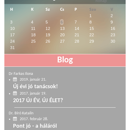
H
K
Sz
Cs
P
Szo
V
1
2
3
4
5
6
7
8
9
10
11
12
13
14
15
16
17
18
19
20
21
22
23
24
25
26
27
28
29
30
31
Blog
Dr Farkas Ilona
2019. január 21.
Új évi jó tanácsok!
2017. január 19.
2017 ÚJ ÉV, ÚJ ÉLET?
Dr. Bíró Katalin
2017. február 28.
Pont jó - a háláról