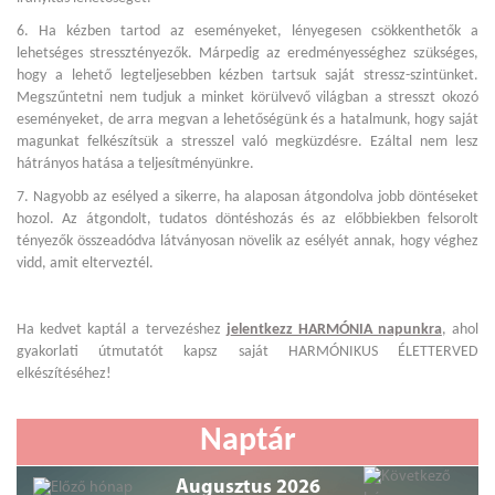
6. Ha kézben tartod az eseményeket, lényegesen csökkenthetők a
lehetséges stressztényezők. Márpedig az eredményességhez szükséges,
hogy a lehető legteljesebben kézben tartsuk saját stressz-szintünket.
Megszűntetni nem tudjuk a minket körülvevő világban a stresszt okozó
eseményeket, de arra megvan a lehetőségünk és a hatalmunk, hogy saját
magunkat felkészítsük a stresszel való megküzdésre. Ezáltal nem lesz
hátrányos hatása a teljesítményünkre.
7. Nagyobb az esélyed a sikerre, ha alaposan átgondolva jobb döntéseket
hozol. Az átgondolt, tudatos döntéshozás és az előbbiekben felsorolt
tényezők összeadódva látványosan növelik az esélyét annak, hogy véghez
vidd, amit elterveztél.
Ha kedvet kaptál a tervezéshez
j
elentkezz HARMÓNIA napunkra
, ahol
gyakorlati útmutatót kapsz saját HARMÓNIKUS ÉLETTERVED
elkészítéséhez!
Naptár
Augusztus 2026