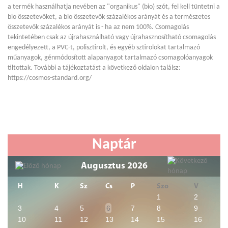
a termék használhatja nevében az "organikus" (bio) szót, fel kell tüntetni a
bio összetevőket, a bio összetevők százalékos arányát és a természetes
összetevők százalékos arányát is - ha az nem 100%. Csomagolás
tekintetében csak az újrahasználható vagy újrahasznosítható csomagolás
engedélyezett, a PVC-t, polisztirolt, és egyéb sztirolokat tartalmazó
műanyagok, génmódosított alapanyagot tartalmazó csomagolóanyagok
tiltottak. További a tájékoztatást a következő oldalon találsz:
https://cosmos-standard.org/
Naptár
Augusztus 2026
H
K
Sz
Cs
P
Szo
V
1
2
3
4
5
6
7
8
9
10
11
12
13
14
15
16