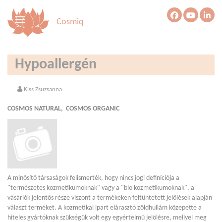
Cosmiq
Hypoallergén
Kiss Zsuzsanna
COSMOS NATURAL, COSMOS ORGANIC
A minősítő társaságok felismerték, hogy nincs jogi definíciója a
"természetes kozmetikumoknak" vagy a "bio kozmetikumoknak", a
vásárlók jelentős része viszont a termékeken feltüntetett jelölések alapján
választ terméket. A kozmetikai ipart elárasztó zöldhullám közepette a
hiteles gyártóknak szükségük volt egy egyértelmű jelölésre, mellyel meg