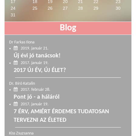
17
18
19
20
21
22
23
24
25
26
27
28
29
30
31
Blog
Dr Farkas Ilona
2019. január 21.
Új évi jó tanácsok!
2017. január 19.
2017 ÚJ ÉV, ÚJ ÉLET?
Dr. Bíró Katalin
2017. február 28.
Pont jó - a háláról
2017. január 19.
7 ÉRV, AMIÉRT ÉRDEMES TUDATOSAN
TERVEZNI AZ ÉLETED
Kiss Zsuzsanna