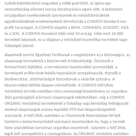
tudták különböztetni magunkat a többi gyártótól, az igény egy
nemzetközileg elismert norma létrehozására egyre nőtt. A különböző
országokban tevékenykedő szervezetek és minősítőtestületek
együttműködésük eredményeként létrehozták a COSMOS-Standard non-
profit társaságot. A COSMOS alapítói a BDIH, COSMEBIO, ECOCERT, ICEA
és a SOIL. A COSMOS-Standard több mint 50 ország, több mint 24.000
termékét képviseli, ez a világban a minősített kozmetikai termékek nagy
többségét jelenti.
Alapelveik szerint figyelmet fordítanak a megelőzésre és a biztonságra, az
alapanyag-termeléstől a késztermék értékesítéséig. Ösztönzik a
fenntartható fejlődést, a természetes összetevőket promotálják, a
természeti erőforrások felelős használatát szorgalmazzák, tisztelik a
biodiverzitást, átláthatóságot biztosítanak a vásárlók számára. A
készterméket kétféle képpen minősíthetik. A COSMOS NATURAL
minősítésű termék esetében nincs mennyiségi követelmény az organikus
(bio) gazdaságból származó alapanyagok tekintetében, míg a COSMOS
ORGANIC minősítésű termékeknél a fizikailag vagy kémiailag feldolgozott
növényi alapanyagok aránya legalább 95%-ban biogazdáságokból
származik. A NATURAL esetében az Összetevők felsorolásban fel kell
tüntetni a biotertemsztésből származó összetevőket és, hogy a termék
hány százalékban tartalmaz organikus összetevőt, valamint a NATURAL
logót kell szerepeltetni a csomagoláson. Az ORGANIC minősítés esetében