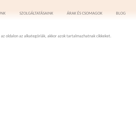
UNK
SZOLGÁLTATÁSAINK
ÁRAK ÉS CSOMAGOK
BLOG
az oldalon az alkategóriák, akkor azok tartalmazhatnak cikkeket.