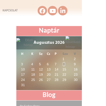
KAPCSOLAT
Naptár
Augusztus 2026
H
K
Sz
Cs
P
Szo
V
1
2
3
4
5
6
7
8
9
10
11
12
13
14
15
16
17
18
19
20
21
22
23
24
25
26
27
28
29
30
31
Blog